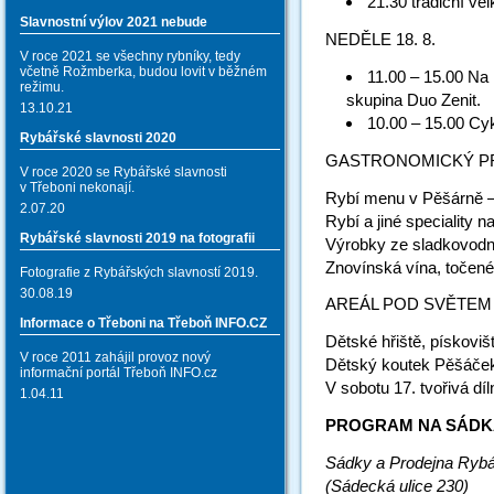
21.30 tradiční v
Slavnostní výlov 2021 nebude
NEDĚLE 18. 8.
V roce 2021 se všechny rybníky, tedy
včetně Rožmberka, budou lovit v běžném
11.00 – 15.00 Na 
režimu.
skupina Duo Zenit.
13.10.21
10.00 – 15.00 Cy
Rybářské slavnosti 2020
GASTRONOMICKÝ P
V roce 2020 se Rybářské slavnosti
v Třeboni nekonají.
Rybí menu v Pěšárně –
2.07.20
Rybí a jiné speciality n
Rybářské slavnosti 2019 na fotografii
Výrobky ze sladkovodn
Znovínská vína, točené 
Fotografie z Rybářských slavností 2019.
30.08.19
AREÁL POD SVĚTEM
Informace o Třeboni na Třeboň INFO.CZ
Dětské hřiště, pískovi
V roce 2011 zahájil provoz nový
Dětský koutek Pěšáček
informační portál Třeboň INFO.cz
V sobotu 17. tvořivá díl
1.04.11
PROGRAM NA SÁDK
Sádky a Prodejna Rybá
(Sádecká ulice 230)