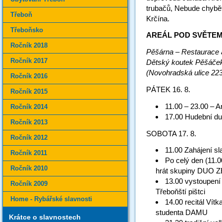
trubačů, Nebude chybět
Třeboň
Krčína.
Třeboňsko
AREÁL POD SVĚTE
Ročník 2018
Pěšárna – Restaurace a
Ročník 2017
Dětský koutek Pěšáče
(Novohradská ulice 223
Ročník 2016
PÁTEK 16. 8.
Ročník 2015
11.00 – 23.00 – 
Ročník 2014
17.00 Hudební du
Ročník 2013
SOBOTA 17. 8.
Ročník 2012
11.00 Zahájení sl
Ročník 2011
Po celý den (11.0
Ročník 2010
hrát skupiny DUO
13.00 vystoupení 
Ročník 2009
Třeboňští pištci
Home - Rybářské slavnosti
14.00 recitál Vít
studenta DAMU
Krátce o slavnostech