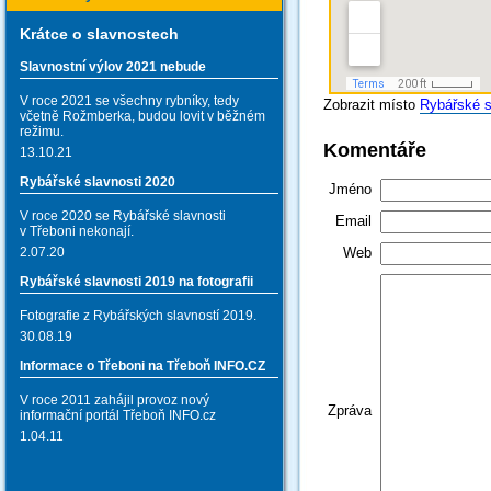
Krátce o slavnostech
Slavnostní výlov 2021 nebude
V roce 2021 se všechny rybníky, tedy
Zobrazit místo
Rybářské s
včetně Rožmberka, budou lovit v běžném
režimu.
Komentáře
13.10.21
Rybářské slavnosti 2020
Jméno
V roce 2020 se Rybářské slavnosti
Email
v Třeboni nekonají.
Web
2.07.20
Rybářské slavnosti 2019 na fotografii
Fotografie z Rybářských slavností 2019.
30.08.19
Informace o Třeboni na Třeboň INFO.CZ
V roce 2011 zahájil provoz nový
Zpráva
informační portál Třeboň INFO.cz
1.04.11