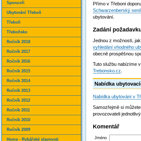
Sponzoři
Přímo v Třeboni dopor
Schwarzenberský sení
Ubytování Třeboň
ubytování.
Třeboň
Zadání požadavku
Třeboňsko
Jednou z možností, jak 
Ročník 2018
vyhledání vhodného ub
Ročník 2017
obecně prospěšnou spo
Ročník 2016
Tuto službu nabízíme v 
Trebonsko.cz
.
Ročník 2015
Ročník 2014
Nabídka ubytovací
Ročník 2013
Nabídka ubytování v T
Ročník 2012
Samozřejmě si můžete u
Ročník 2011
provozovateli jednotliv
Ročník 2010
Komentář
Ročník 2009
Jméno
Home - Rybářské slavnosti