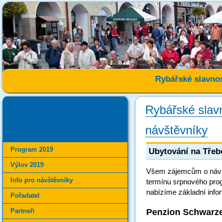
Rybářské slavnos
Rybářské slav
návštěvníky
Program 2019
Ubytování na Tře
Výlov 2019
Všem zájemcům o návšt
Info pro návštěvníky
termínu srpnového prog
nabízíme základní inf
Pořadatel
Penzion Schwarze
Partneři