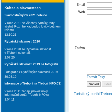
Email
Krátce o slavnostech
Web
Slavnostní výlov 2021 nebude
V roce 2021 se všechny rybníky, tedy
včetně Rožmberka, budou lovit v běžném
režimu.
13.10.21
Rybářské slavnosti 2020
Zpráva
V roce 2020 se Rybářské slavnosti
v Třeboni nekonají.
2.07.20
Rybářské slavnosti 2019 na fotografii
Fotografie z Rybářských slavností 2019.
Formát Texy
30.08.19
Informace o Třeboni na Třeboň INFO.CZ
V roce 2011 zahájil provoz nový
Turistický portál Trebo
informační portál Třeboň INFO.cz
1.04.11