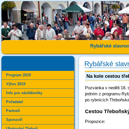
Rybářské slavnos
Rybářské slav
Program 2019
Na kole cestou tř
Výlov 2019
Pozvánka v neděli 18. s
Info pro návštěvníky
jedním z programu Rybá
po rybnících Třeboňska
Pořadatel
Cestou Třeboňsk
Partneři
Sponzoři
Propozice:
Ubytování Třeboň