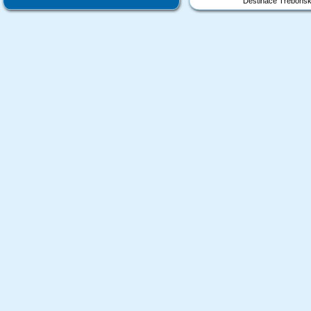
Destinace Třeboňsk