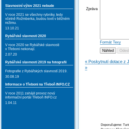
Slavnostní výlov 2021 nebude
Zpráva
V roce 2021 se všechny rybníky, tedy
včetně Rožmberka, budou lovit v běžném
režimu.
13.10.21
Rybářské slavnosti 2020
Formát Texy
V roce 2020 se Rybářské slavnosti
v Třeboni nekonají.
2.07.20
« Poskytnutí dotace z 
Rybářské slavnosti 2019 na fotografii
»
Fotografie z Rybářských slavností 2019.
30.08.19
Informace o Třeboni na Třeboň INFO.CZ
V roce 2011 zahájil provoz nový
informační portál Třeboň INFO.cz
1.04.11
Doporučujeme: Turis