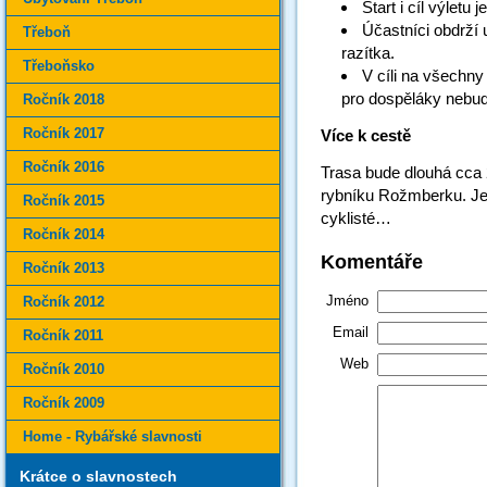
Start i cíl výletu
Účastníci obdrží 
Třeboň
razítka.
Třeboňsko
V cíli na všechn
pro dospěláky nebude
Ročník 2018
Ročník 2017
Více k cestě
Ročník 2016
Trasa bude dlouhá cca
rybníku Rožmberku. Je 
Ročník 2015
cyklisté…
Ročník 2014
Komentáře
Ročník 2013
Jméno
Ročník 2012
Email
Ročník 2011
Web
Ročník 2010
Ročník 2009
Home - Rybářské slavnosti
Krátce o slavnostech