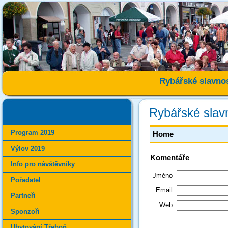
Rybářské slavnos
Rybářské slav
Program 2019
Home
Výlov 2019
Komentáře
Info pro návštěvníky
Jméno
Pořadatel
Email
Partneři
Web
Sponzoři
Ubytování Třeboň