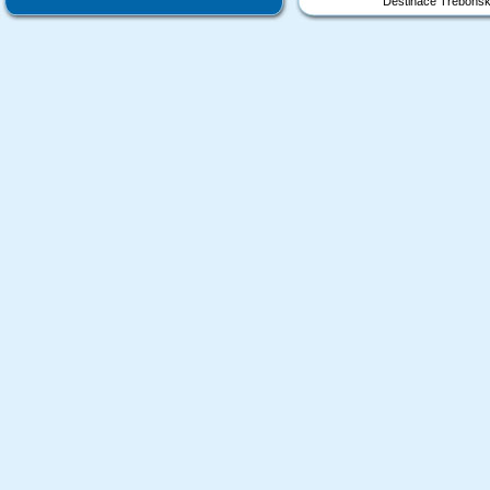
Destinace Třeboňsk